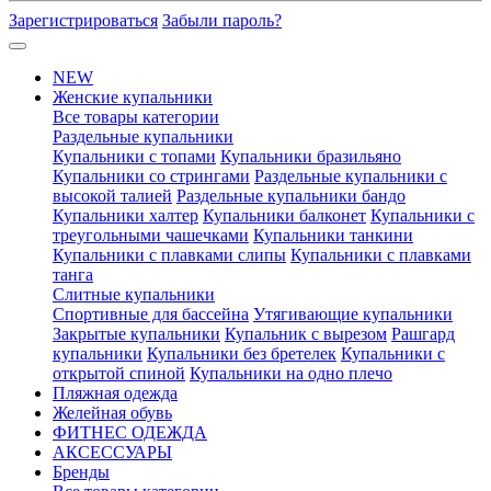
Зарегистрироваться
Забыли пароль?
NEW
Женские купальники
Все товары категории
Раздельные купальники
Купальники с топами
Купальники бразильяно
Купальники со стрингами
Раздельные купальники с
высокой талией
Раздельные купальники бандо
Купальники халтер
Купальники балконет
Купальники с
треугольными чашечками
Купальники танкини
Купальники с плавками слипы
Купальники с плавками
танга
Слитные купальники
Спортивные для бассейна
Утягивающие купальники
Закрытые купальники
Купальник с вырезом
Рашгард
купальники
Купальники без бретелек
Купальники с
открытой спиной
Купальники на одно плечо
Пляжная одежда
Желейная обувь
ФИТНЕС ОДЕЖДА
АКСЕССУАРЫ
Бренды