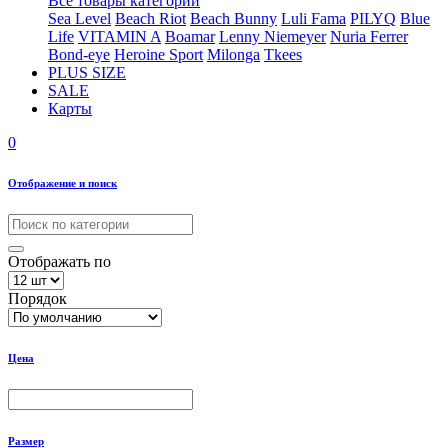
Все товары категории
Sea Level
Beach Riot
Beach Bunny
Luli Fama
PILYQ
Blue
Life
VITAMIN A
Boamar
Lenny Niemeyer
Nuria Ferrer
Bond-eye
Heroine Sport
Milonga
Tkees
PLUS SIZE
SALE
Карты
0
Отображение и поиск
Отображать по
Порядок
Цена
Размер