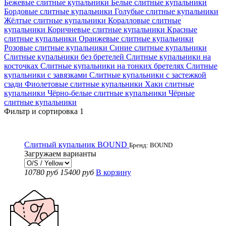
Бежевые слитные купальники
Белые слитные купальники
Бордовые слитные купальники
Голубые слитные купальники
Жёлтые слитные купальники
Коралловые слитные
купальники
Коричневые слитные купальники
Красные
слитные купальники
Оранжевые слитные купальники
Розовые слитные купальники
Синие слитные купальники
Слитные купальники без бретелей
Слитные купальники на
косточках
Слитные купальники на тонких бретелях
Слитные
купальники с завязками
Слитные купальники с застежкой
сзади
Фиолетовые слитные купальники
Хаки слитные
купальники
Чёрно-белые слитные купальники
Чёрные
слитные купальники
Фильтр и сортировка
1
Слитный купальник BOUND
Бренд: BOUND
Загружаем варианты
10780 руб
15400 руб
В корзину