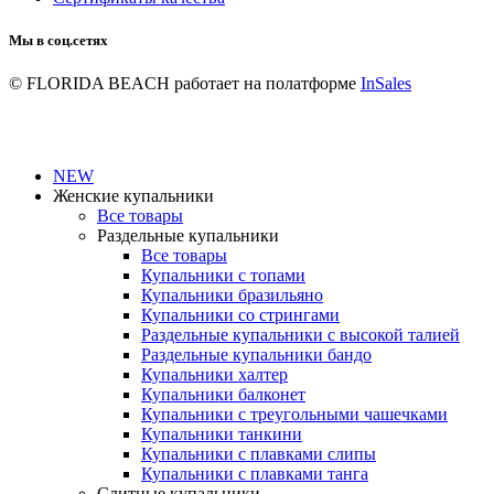
Мы в соц.сетях
© FLORIDA BEACH
работает на полатформе
InSales
NEW
Женские купальники
Все товары
Раздельные купальники
Все товары
Купальники с топами
Купальники бразильяно
Купальники со стрингами
Раздельные купальники с высокой талией
Раздельные купальники бандо
Купальники халтер
Купальники балконет
Купальники с треугольными чашечками
Купальники танкини
Купальники с плавками слипы
Купальники с плавками танга
Слитные купальники