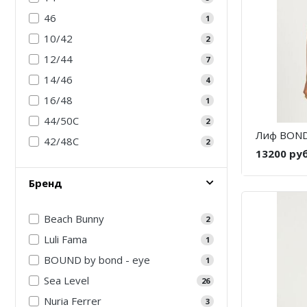
46
1
10/42
2
12/44
7
14/46
4
16/48
1
44/50С
2
Лиф BOND
42/48С
2
13200 ру
Бренд
Beach Bunny
2
Luli Fama
1
BOUND by bond - eye
1
Sea Level
26
Nuria Ferrer
3