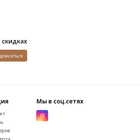
 скидках
дписаться
ция
Мы в соц.сетях
ет
зь
еров
ерта