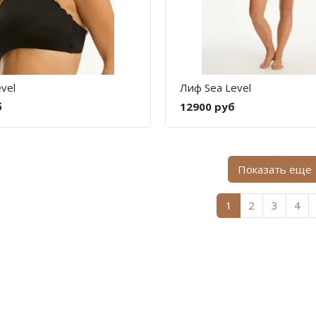
vel
Лиф Sea Level
б
12900 руб
Показать еще
1
2
3
4