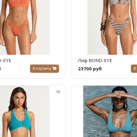
-EYE
Лиф BOND-EYE
б
23700 руб
В корзину
В