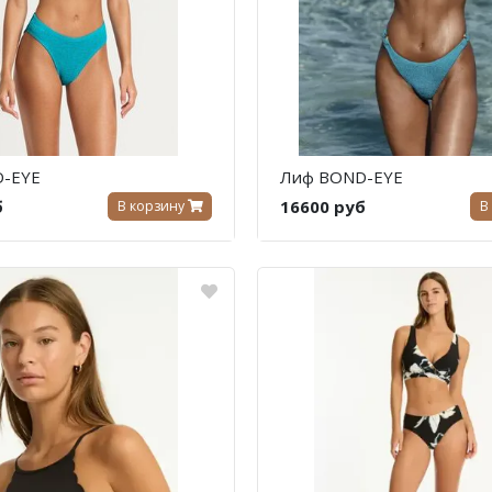
-EYE
Лиф BOND-EYE
б
16600 руб
В корзину
В