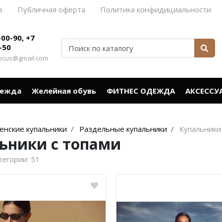
в
Публичная оферта
Политика конфидициальности
-00-90, +7
-50
rocus@gmail.com
дежда
Желейная обувь
ФИТНЕС ОДЕЖДА
АКСЕССУ
енские купальники
Раздельные купальники
Купальники
ьники с топами
тегории:
51