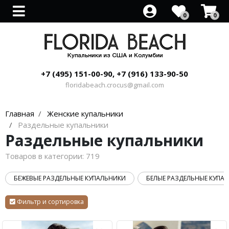
0
0
Все товары
Все товары
Спортивные для бассейна
Sea Level
+7 (495) 151-00-90, +7 (916) 133-90-50
Утягивающие купальники
Beach Riot
floridabeach.crocus@gmail.com
Закрытые купальники
Beach Bunny
Главная
Женские купальники
Купальник с вырезом
Luli Fama
Раздельные купальники
Раздельные купальники
Рашгард купальники
PILYQ
Товаров в категории:
719
Купальники без бретелек
Blue Life
БЕЖЕВЫЕ РАЗДЕЛЬНЫЕ КУПАЛЬНИКИ
БЕЛЫЕ РАЗДЕЛЬНЫЕ КУПА
Купальники с открытой спиной
VITAMIN A
Фильтр и сортировка
Купальники на одно плечо
Boamar