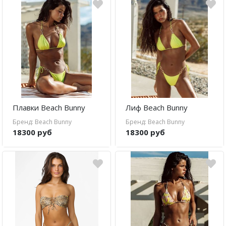
Lenny Niemeyer
Nuria Ferrer
Bond-eye
Heroine Sport
Milonga
Плавки Beach Bunny
Лиф Beach Bunny
Tkees
Бренд: Beach Bunny
Бренд: Beach Bunny
18300 руб
18300 руб