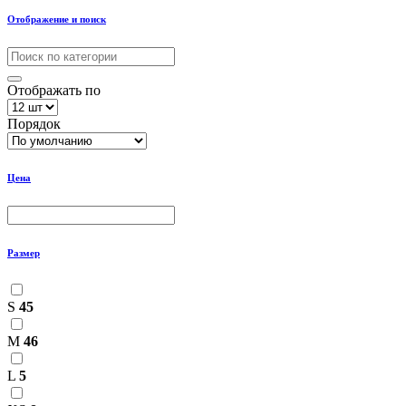
Отображение и поиск
Отображать по
Порядок
Цена
Размер
S
45
M
46
L
5