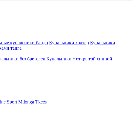
ьные купальники бандо
Купальники халтер
Купальники
ками танга
пальники без бретелек
Купальники с открытой спиной
ine Sport
Milonga
Tkees