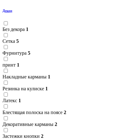
Декор
Без декора
1
Сетка
5
Фурнитура
5
принт
1
Накладные карманы
1
Резинка на кулиске
1
Латекс
1
Блестящая полоска на поясе
2
Декоративные карманы
2
Застежки кнопки
2