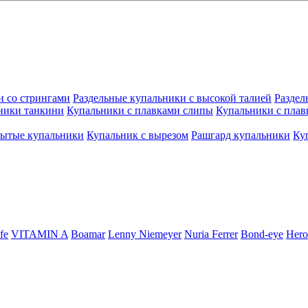
и со стрингами
Раздельные купальники с высокой талией
Раздел
ники танкини
Купальники с плавками слипы
Купальники с плав
рытые купальники
Купальник с вырезом
Рашгард купальники
Ку
fe
VITAMIN A
Boamar
Lenny Niemeyer
Nuria Ferrer
Bond-eye
Hero