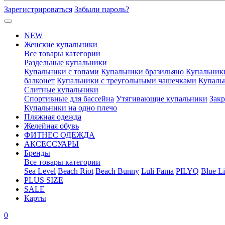
Зарегистрироваться
Забыли пароль?
NEW
Женские купальники
Все товары категории
Раздельные купальники
Купальники с топами
Купальники бразильяно
Купальник
балконет
Купальники с треугольными чашечками
Купаль
Слитные купальники
Спортивные для бассейна
Утягивающие купальники
Зак
Купальники на одно плечо
Пляжная одежда
Желейная обувь
ФИТНЕС ОДЕЖДА
АКСЕССУАРЫ
Бренды
Все товары категории
Sea Level
Beach Riot
Beach Bunny
Luli Fama
PILYQ
Blue Li
PLUS SIZE
SALE
Карты
0