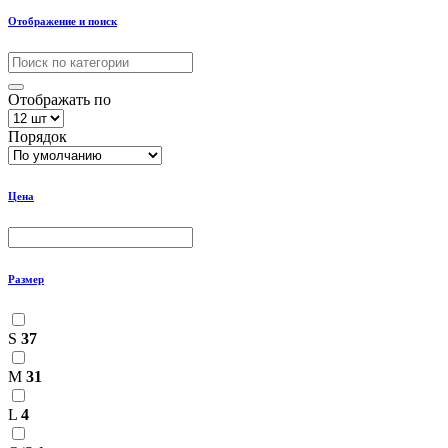
Отображение и поиск
Отображать по
Порядок
Цена
Размер
S
37
M
31
L
4