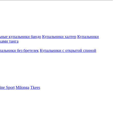
ьные купальники бандо
Купальники халтер
Купальники
ками танга
пальники без бретелек
Купальники с открытой спиной
ine Sport
Milonga
Tkees