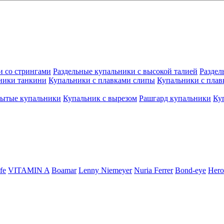
и со стрингами
Раздельные купальники с высокой талией
Раздел
ники танкини
Купальники с плавками слипы
Купальники с плав
рытые купальники
Купальник с вырезом
Рашгард купальники
Ку
fe
VITAMIN A
Boamar
Lenny Niemeyer
Nuria Ferrer
Bond-eye
Hero