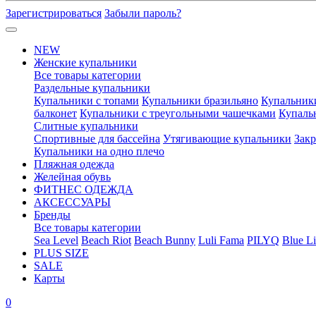
Зарегистрироваться
Забыли пароль?
NEW
Женские купальники
Все товары категории
Раздельные купальники
Купальники с топами
Купальники бразильяно
Купальник
балконет
Купальники с треугольными чашечками
Купаль
Слитные купальники
Спортивные для бассейна
Утягивающие купальники
Зак
Купальники на одно плечо
Пляжная одежда
Желейная обувь
ФИТНЕС ОДЕЖДА
АКСЕССУАРЫ
Бренды
Все товары категории
Sea Level
Beach Riot
Beach Bunny
Luli Fama
PILYQ
Blue Li
PLUS SIZE
SALE
Карты
0