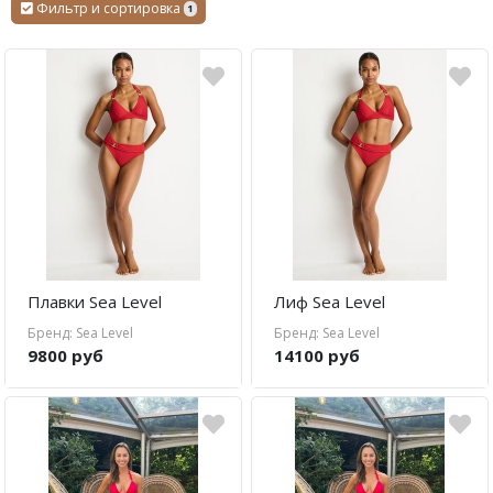
Lenny Niemeyer
Фильтр и сортировка
1
Nuria Ferrer
Bond-eye
Heroine Sport
Milonga
Tkees
Плавки Sea Level
Лиф Sea Level
Бренд: Sea Level
Бренд: Sea Level
9800 руб
14100 руб