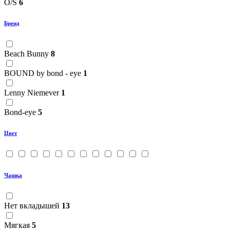
O/S
6
Бренд
Beach Bunny
8
BOUND by bond - eye
1
Lenny Niemever
1
Bond-eye
5
Цвет
Чашка
Нет вкладышей
13
Мягкая
5