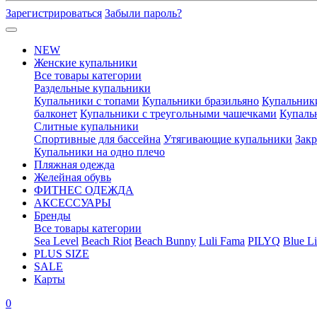
Зарегистрироваться
Забыли пароль?
NEW
Женские купальники
Все товары категории
Раздельные купальники
Купальники с топами
Купальники бразильяно
Купальник
балконет
Купальники с треугольными чашечками
Купаль
Слитные купальники
Спортивные для бассейна
Утягивающие купальники
Зак
Купальники на одно плечо
Пляжная одежда
Желейная обувь
ФИТНЕС ОДЕЖДА
АКСЕССУАРЫ
Бренды
Все товары категории
Sea Level
Beach Riot
Beach Bunny
Luli Fama
PILYQ
Blue Li
PLUS SIZE
SALE
Карты
0