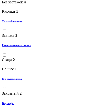
Без застёжек
4
Кнопки
1
Метод фиксации
Завязка
3
Расположение застежки
Сзади
2
На шее
1
Вид купальника
Закрытый
2
Вид лифа