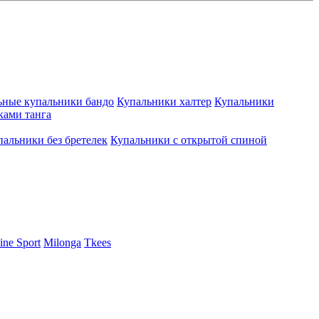
ьные купальники бандо
Купальники халтер
Купальники
ками танга
пальники без бретелек
Купальники с открытой спиной
ine Sport
Milonga
Tkees