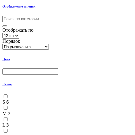
Отображение и поиск
Отображать по
Порядок
Цена
Размер
S
6
M
7
L
3