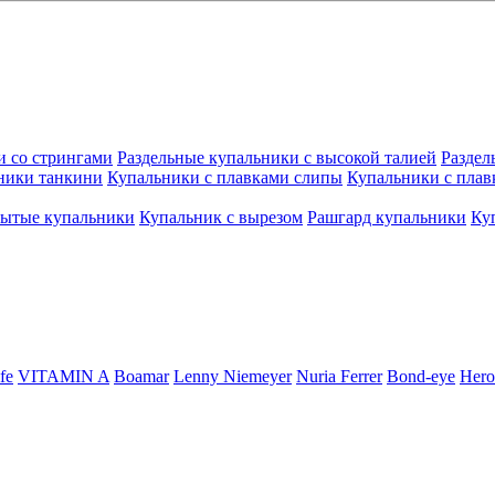
и со стрингами
Раздельные купальники с высокой талией
Раздел
ники танкини
Купальники с плавками слипы
Купальники с плав
рытые купальники
Купальник с вырезом
Рашгард купальники
Ку
fe
VITAMIN A
Boamar
Lenny Niemeyer
Nuria Ferrer
Bond-eye
Hero