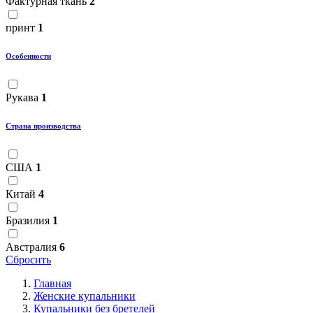
Фактурная ткань
2
принт
1
Особенности
Рукава
1
Страна производства
США
1
Китай
4
Бразилия
1
Австралия
6
Сбросить
Главная
Женские купальники
Купальники без бретелей