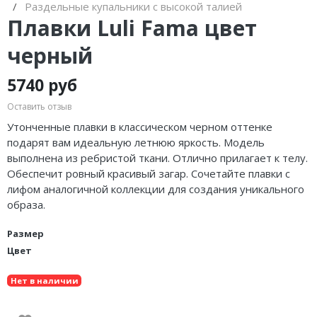
Lenny Niemeyer
чашечками
Раздельные купальники с высокой талией
Плавки Luli Fama цвет
Nuria Ferrer
Купальники танкини
черный
Bond-eye
Купальники с плавками слипы
5740 руб
Heroine Sport
Купальники с плавками танга
Оставить отзыв
Milonga
Утонченные плавки в классическом черном оттенке
подарят вам идеальную летнюю яркость. Модель
Tkees
выполнена из ребристой ткани. Отлично прилагает к телу.
Обеспечит ровный красивый загар. Сочетайте плавки с
лифом аналогичной коллекции для создания уникального
образа.
Размер
Цвет
Нет в наличии