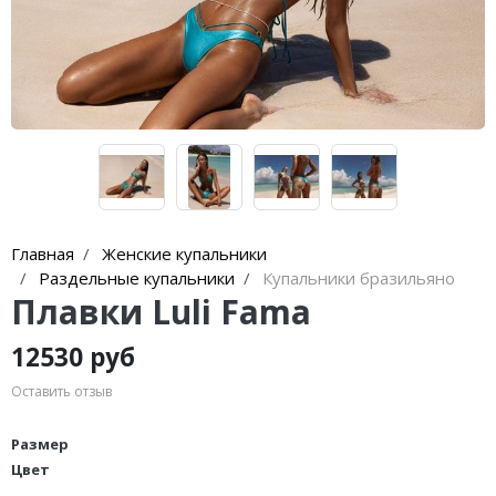
Lenny Niemeyer
чашечками
Nuria Ferrer
Купальники танкини
Bond-eye
Купальники с плавками слипы
Heroine Sport
Купальники с плавками танга
Milonga
Tkees
Главная
Женские купальники
Раздельные купальники
Купальники бразильяно
Плавки Luli Fama
12530 руб
Оставить отзыв
Размер
Цвет