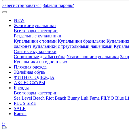
Зарегистрироваться
Забыли пароль?
NEW
Женские купальники
Все товары категории
Раздельные купальники
Купальники с топами
Купальники бразильяно
Купальник
балконет
Купальники с треугольными чашечками
Купаль
Слитные купальники
Спортивные для бассейна
Утягивающие купальники
Зак
Купальники на одно плечо
Пляжная одежда
Желейная обувь
ФИТНЕС ОДЕЖДА
АКСЕССУАРЫ
Бренды
Все товары категории
Sea Level
Beach Riot
Beach Bunny
Luli Fama
PILYQ
Blue Li
PLUS SIZE
SALE
Карты
0