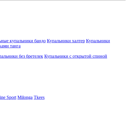
ьные купальники бандо
Купальники халтер
Купальники
ками танга
пальники без бретелек
Купальники с открытой спиной
ine Sport
Milonga
Tkees