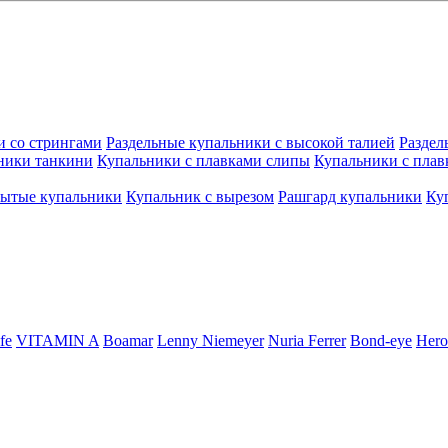
и со стрингами
Раздельные купальники с высокой талией
Раздел
ники танкини
Купальники с плавками слипы
Купальники с плав
рытые купальники
Купальник с вырезом
Рашгард купальники
Ку
fe
VITAMIN A
Boamar
Lenny Niemeyer
Nuria Ferrer
Bond-eye
Hero