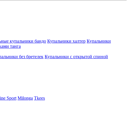
ьные купальники бандо
Купальники халтер
Купальники
ками танга
пальники без бретелек
Купальники с открытой спиной
ine Sport
Milonga
Tkees