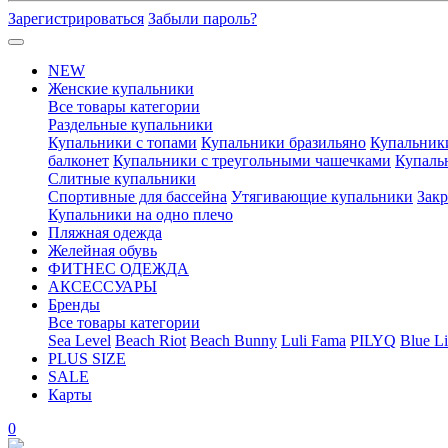
Зарегистрироваться
Забыли пароль?
NEW
Женские купальники
Все товары категории
Раздельные купальники
Купальники с топами
Купальники бразильяно
Купальник
балконет
Купальники с треугольными чашечками
Купаль
Слитные купальники
Спортивные для бассейна
Утягивающие купальники
Зак
Купальники на одно плечо
Пляжная одежда
Желейная обувь
ФИТНЕС ОДЕЖДА
АКСЕССУАРЫ
Бренды
Все товары категории
Sea Level
Beach Riot
Beach Bunny
Luli Fama
PILYQ
Blue Li
PLUS SIZE
SALE
Карты
0