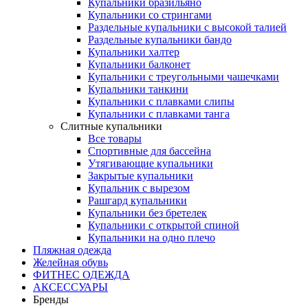
Купальники бразильяно
Купальники со стрингами
Раздельные купальники с высокой талией
Раздельные купальники бандо
Купальники халтер
Купальники балконет
Купальники с треугольными чашечками
Купальники танкини
Купальники с плавками слипы
Купальники с плавками танга
Слитные купальники
Все товары
Спортивные для бассейна
Утягивающие купальники
Закрытые купальники
Купальник с вырезом
Рашгард купальники
Купальники без бретелек
Купальники с открытой спиной
Купальники на одно плечо
Пляжная одежда
Желейная обувь
ФИТНЕС ОДЕЖДА
АКСЕССУАРЫ
Бренды