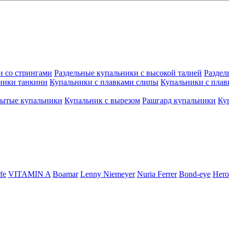
и со стрингами
Раздельные купальники с высокой талией
Раздел
ники танкини
Купальники с плавками слипы
Купальники с плав
рытые купальники
Купальник с вырезом
Рашгард купальники
Ку
fe
VITAMIN A
Boamar
Lenny Niemeyer
Nuria Ferrer
Bond-eye
Hero