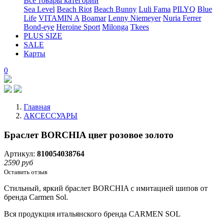
Все товары категории
Sea Level
Beach Riot
Beach Bunny
Luli Fama
PILYQ
Blue
Life
VITAMIN A
Boamar
Lenny Niemeyer
Nuria Ferrer
Bond-eye
Heroine Sport
Milonga
Tkees
PLUS SIZE
SALE
Карты
0
Главная
АКСЕССУАРЫ
Браслет BORCHIA цвет розовое золото
Артикул:
810054038764
2590 руб
Оставить отзыв
Стильный, яркий браслет BORCHIA с имитацией шипов от
бренда Carmen Sol.
Вся продукция итальянского бренда CARMEN SOL