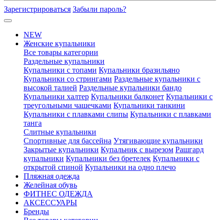
Зарегистрироваться
Забыли пароль?
NEW
Женские купальники
Все товары категории
Раздельные купальники
Купальники с топами
Купальники бразильяно
Купальники со стрингами
Раздельные купальники с
высокой талией
Раздельные купальники бандо
Купальники халтер
Купальники балконет
Купальники с
треугольными чашечками
Купальники танкини
Купальники с плавками слипы
Купальники с плавками
танга
Слитные купальники
Спортивные для бассейна
Утягивающие купальники
Закрытые купальники
Купальник с вырезом
Рашгард
купальники
Купальники без бретелек
Купальники с
открытой спиной
Купальники на одно плечо
Пляжная одежда
Желейная обувь
ФИТНЕС ОДЕЖДА
АКСЕССУАРЫ
Бренды