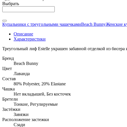
Выбрать
Купальники с треугольными чашечками
Beach Bunny
Женские к
Описание
Характеристики
Треугольный лиф Estelle украшен забавной отделкой из бисер
Бренд
Beach Bunny
Цвет
Лаванда
Состав
80% Polyester, 20% Elastane
Чашка
Нет вкладышей, Без косточек
Бретели
Тонкие, Регулируемые
Застёжки
Завязки
Расположение застежки
Сзади