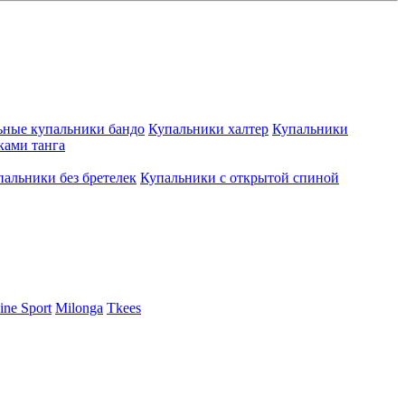
ьные купальники бандо
Купальники халтер
Купальники
ками танга
пальники без бретелек
Купальники с открытой спиной
ine Sport
Milonga
Tkees