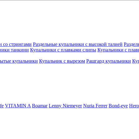
и со стрингами
Раздельные купальники с высокой талией
Раздел
ники танкини
Купальники с плавками слипы
Купальники с плав
рытые купальники
Купальник с вырезом
Рашгард купальники
Ку
fe
VITAMIN A
Boamar
Lenny Niemeyer
Nuria Ferrer
Bond-eye
Hero