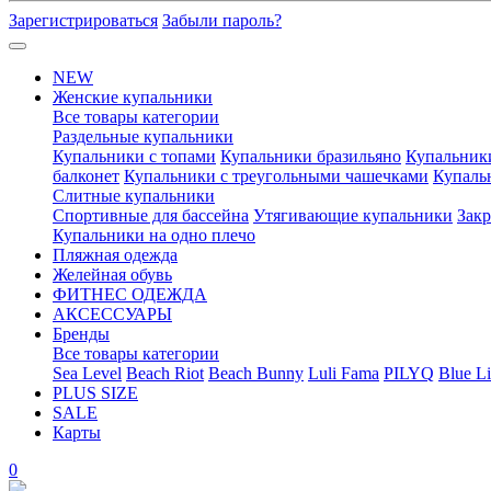
Зарегистрироваться
Забыли пароль?
NEW
Женские купальники
Все товары категории
Раздельные купальники
Купальники с топами
Купальники бразильяно
Купальник
балконет
Купальники с треугольными чашечками
Купаль
Слитные купальники
Спортивные для бассейна
Утягивающие купальники
Зак
Купальники на одно плечо
Пляжная одежда
Желейная обувь
ФИТНЕС ОДЕЖДА
АКСЕССУАРЫ
Бренды
Все товары категории
Sea Level
Beach Riot
Beach Bunny
Luli Fama
PILYQ
Blue Li
PLUS SIZE
SALE
Карты
0