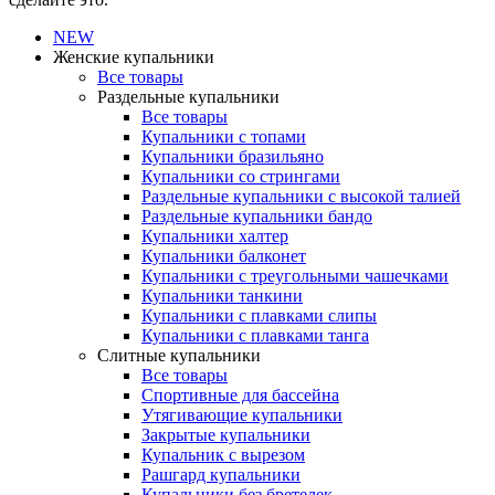
NEW
Женские купальники
Все товары
Раздельные купальники
Все товары
Купальники с топами
Купальники бразильяно
Купальники со стрингами
Раздельные купальники с высокой талией
Раздельные купальники бандо
Купальники халтер
Купальники балконет
Купальники с треугольными чашечками
Купальники танкини
Купальники с плавками слипы
Купальники с плавками танга
Слитные купальники
Все товары
Спортивные для бассейна
Утягивающие купальники
Закрытые купальники
Купальник с вырезом
Рашгард купальники
Купальники без бретелек