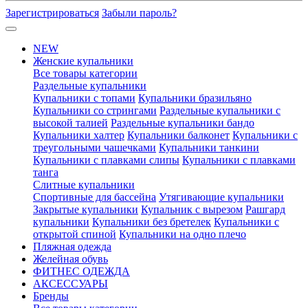
Зарегистрироваться
Забыли пароль?
NEW
Женские купальники
Все товары категории
Раздельные купальники
Купальники с топами
Купальники бразильяно
Купальники со стрингами
Раздельные купальники с
высокой талией
Раздельные купальники бандо
Купальники халтер
Купальники балконет
Купальники с
треугольными чашечками
Купальники танкини
Купальники с плавками слипы
Купальники с плавками
танга
Слитные купальники
Спортивные для бассейна
Утягивающие купальники
Закрытые купальники
Купальник с вырезом
Рашгард
купальники
Купальники без бретелек
Купальники с
открытой спиной
Купальники на одно плечо
Пляжная одежда
Желейная обувь
ФИТНЕС ОДЕЖДА
АКСЕССУАРЫ
Бренды