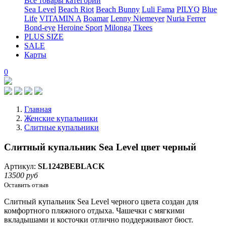
Все товары категории
Sea Level
Beach Riot
Beach Bunny
Luli Fama
PILYQ
Blue
Life
VITAMIN A
Boamar
Lenny Niemeyer
Nuria Ferrer
Bond-eye
Heroine Sport
Milonga
Tkees
PLUS SIZE
SALE
Карты
0
Главная
Женские купальники
Слитные купальники
Слитный купальник Sea Level цвет черный
Артикул:
SL1242BEBLACK
13500 руб
Оставить отзыв
Слитный купальник Sea Level черного цвета создан для
комфортного пляжного отдыха. Чашечки с мягкими
вкладышами и косточки отлично поддерживают бюст.