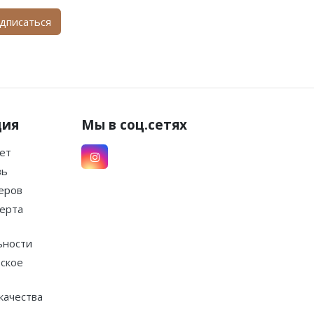
дписаться
ция
Мы в соц.сетях
ет
зь
еров
ерта
ьности
ское
качества