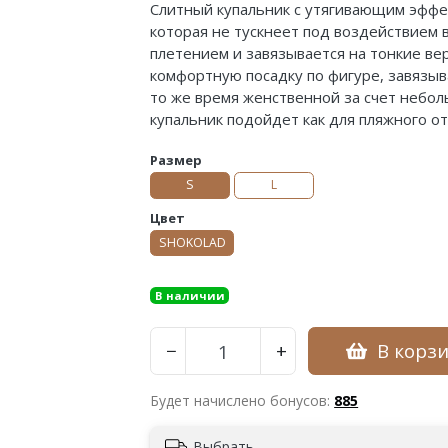
Слитный купальник с утягивающим эффек
которая не тускнеет под воздействием 
плетением и завязывается на тонкие ве
комфортную посадку по фигуре, з
авязыв
то же время женственной за счет небол
купальник подойдет как для пляжного от
Размер
S
L
Цвет
SHOKOLAD
В наличии
В корз
−
+
Будет начислено бонусов:
885
Выбрать