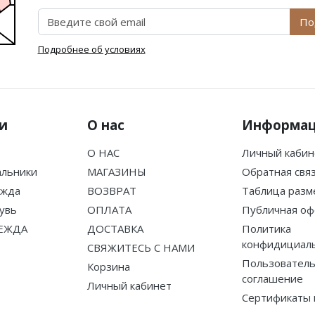
По
Подробнее об условиях
и
О нас
Информа
О НАС
Личный кабин
альники
МАГАЗИНЫ
Обратная свя
ежда
ВОЗВРАТ
Таблица разм
увь
ОПЛАТА
Публичная оф
ЕЖДА
ДОСТАВКА
Политика
конфидициал
СВЯЖИТЕСЬ С НАМИ
Пользователь
Корзина
соглашение
Личный кабинет
Сертификаты 