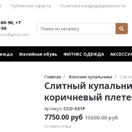
в
Публичная оферта
Политика конфидициальности
-00-90, +7
-50
rocus@gmail.com
дежда
Желейная обувь
ФИТНЕС ОДЕЖДА
АКСЕССУ
Главная
Женские купальники
Слитн
Слитный купальни
коричневый плете
Артикул:
CCO-531P
7750.00 руб
15500.00 руб
Оставить отзыв