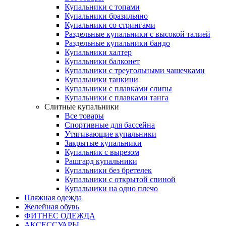
Купальники с топами
Купальники бразильяно
Купальники со стрингами
Раздельные купальники с высокой талией
Раздельные купальники бандо
Купальники халтер
Купальники балконет
Купальники с треугольными чашечками
Купальники танкини
Купальники с плавками слипы
Купальники с плавками танга
Слитные купальники
Все товары
Спортивные для бассейна
Утягивающие купальники
Закрытые купальники
Купальник с вырезом
Рашгард купальники
Купальники без бретелек
Купальники с открытой спиной
Купальники на одно плечо
Пляжная одежда
Желейная обувь
ФИТНЕС ОДЕЖДА
АКСЕССУАРЫ