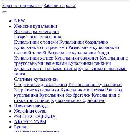
Зарегистрироваться
Забыли пароль?
NEW
Женские купальники
Все товары категории
Раздельные купальники
Купальники с топами
Купальники бразильяно
Купальники со стрингами
Раздельные купальники с
высокой талией
Раздельные купальники бандо
Купальники халтер
Купальники балконет
Купальники с
треугольными чашечками
Купальники танкини
Купальники с плавками слипы
Купальники с плавками
танга
Слитные купальники
Спортивные для бассейна
Утягивающие купальники
Закрытые купальники
Купальник с вырезом
Рашгард
купальники
Купальники без бретелек
Купальники с
открытой спиной
Купальники на одно плечо
Пляжная одежда
Желейная обувь
ФИТНЕС ОДЕЖДА
АКСЕССУАРЫ
Бренды