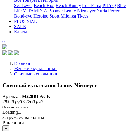
Все товары категории
Sea Level
Beach Riot
Beach Bunny
Luli Fama
PILYQ
Blue
Life
VITAMIN A
Boamar
Lenny Niemeyer
Nuria Ferrer
Bond-eye
Heroine Sport
Milonga
Tkees
PLUS SIZE
SALE
Карты
0
Главная
Женские купальники
Слитные купальники
Слитный купальник Lenny Niemeyer
Артикул:
M228BLACK
29540 руб
42200 руб
Оставить отзыв
Loading...
Загружаем варианты
В наличии
−