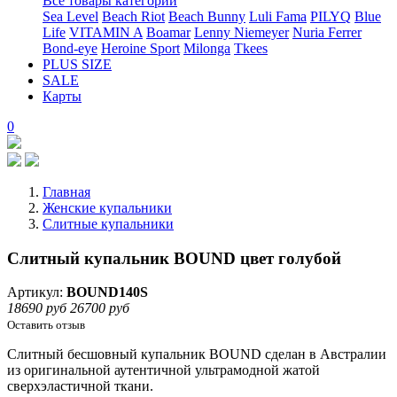
Все товары категории
Sea Level
Beach Riot
Beach Bunny
Luli Fama
PILYQ
Blue
Life
VITAMIN A
Boamar
Lenny Niemeyer
Nuria Ferrer
Bond-eye
Heroine Sport
Milonga
Tkees
PLUS SIZE
SALE
Карты
0
Главная
Женские купальники
Слитные купальники
Слитный купальник BOUND цвет голубой
Артикул:
BOUND140S
18690 руб
26700 руб
Оставить отзыв
Слитный бесшовный купальник BOUND сделан в Австралии
из оригинальной аутентичной ультрамодной жатой
сверхэластичной ткани.