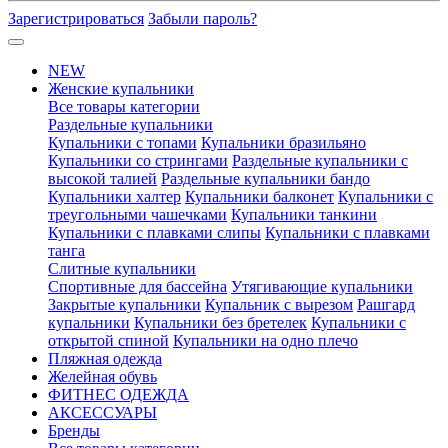
Зарегистрироваться
Забыли пароль?
NEW
Женские купальники
Все товары категории
Раздельные купальники
Купальники с топами
Купальники бразильяно
Купальники со стрингами
Раздельные купальники с
высокой талией
Раздельные купальники бандо
Купальники халтер
Купальники балконет
Купальники с
треугольными чашечками
Купальники танкини
Купальники с плавками слипы
Купальники с плавками
танга
Слитные купальники
Спортивные для бассейна
Утягивающие купальники
Закрытые купальники
Купальник с вырезом
Рашгард
купальники
Купальники без бретелек
Купальники с
открытой спиной
Купальники на одно плечо
Пляжная одежда
Желейная обувь
ФИТНЕС ОДЕЖДА
АКСЕССУАРЫ
Бренды