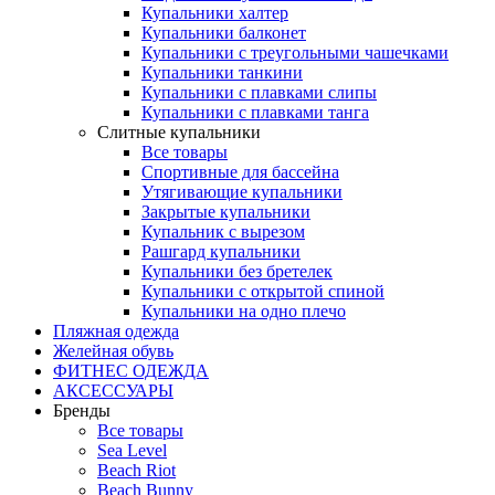
Купальники халтер
Купальники балконет
Купальники с треугольными чашечками
Купальники танкини
Купальники с плавками слипы
Купальники с плавками танга
Слитные купальники
Все товары
Спортивные для бассейна
Утягивающие купальники
Закрытые купальники
Купальник с вырезом
Рашгард купальники
Купальники без бретелек
Купальники с открытой спиной
Купальники на одно плечо
Пляжная одежда
Желейная обувь
ФИТНЕС ОДЕЖДА
АКСЕССУАРЫ
Бренды
Все товары
Sea Level
Beach Riot
Beach Bunny