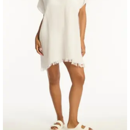
чашечками
Купальники танкини
Купальники с плавками слипы
Купальники с плавками танга