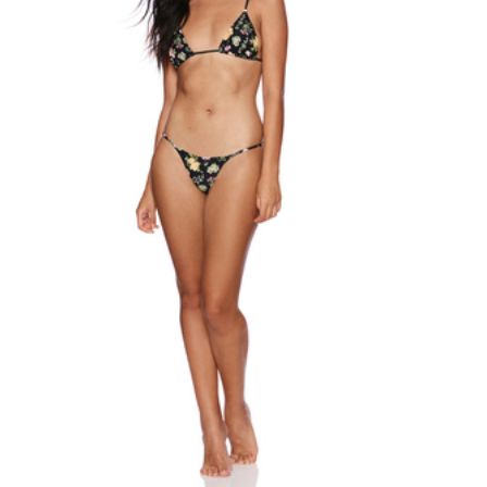
Lenny Niemeyer
Nuria Ferrer
Bond-eye
Heroine Sport
Milonga
Tkees