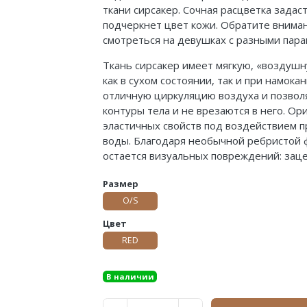
ткани сирсакер. Сочная расцветка задас
подчеркнет цвет кожи. Обратите вниман
смотреться на девушках с разными пара
Ткань сирсакер имеет мягкую, «воздушн
как в сухом состоянии, так и при намок
отличную циркуляцию воздуха и позвол
контуры тела и не врезаются в него. Ор
эластичных свойств под воздействием п
воды. Благодаря необычной ребристой ф
остается визуальных повреждений: заце
Размер
O/S
Цвет
RED
В наличии