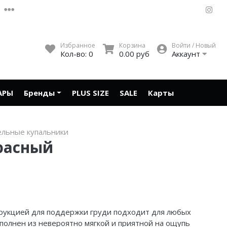
Избранное
Корзина
Войти / Новый
Кол-во:
0
0.00 руб
Аккаунт
АРЫ
Бренды
PLUS SIZE
SALE
Карты
ельные купальники
расный
рукцией для поддержки груди подходит для любых
ыполнен из невероятно мягкой и приятной на ощупь