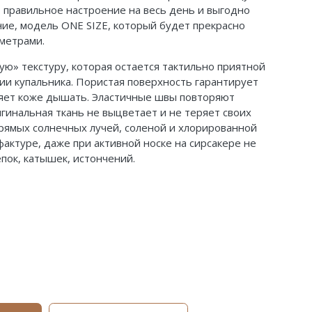
т правильное настроение на весь день и выгодно
ие, модель ONE SIZE, который будет прекрасно
метрами.
ую» текстуру, которая остается тактильно приятной
ании купальника. Пористая поверхность гарантирует
яет коже дышать. Эластичные швы повторяют
игинальная ткань не выцветает и не теряет своих
рямых солнечных лучей, соленой и хлорированной
актуре, даже при активной носке на сирсакере не
пок, катышек, истончений.