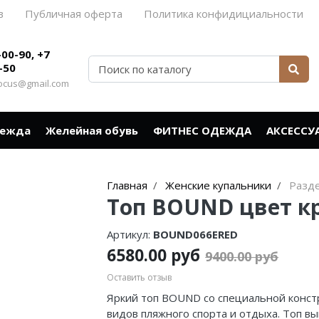
в
Публичная оферта
Политика конфидициальности
-00-90, +7
-50
rocus@gmail.com
дежда
Желейная обувь
ФИТНЕС ОДЕЖДА
АКСЕССУ
Главная
Женские купальники
Разд
Топ BOUND цвет к
Артикул:
BOUND066ERED
6580.00 руб
9400.00 руб
Оставить отзыв
Яркий топ BOUND со специальной конст
видов пляжного спорта и отдыха. Топ в