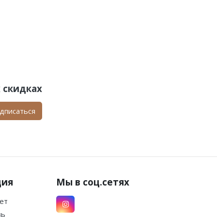
 скидках
дписаться
ция
Мы в соц.сетях
ет
зь