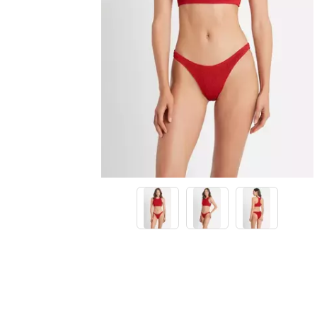
Lenny Niemeyer
Nuria Ferrer
Bond-eye
Heroine Sport
Milonga
Tkees