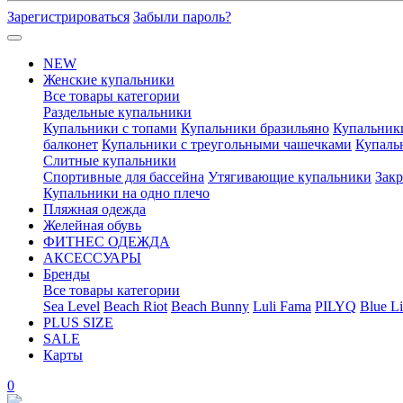
Зарегистрироваться
Забыли пароль?
NEW
Женские купальники
Все товары категории
Раздельные купальники
Купальники с топами
Купальники бразильяно
Купальник
балконет
Купальники с треугольными чашечками
Купаль
Слитные купальники
Спортивные для бассейна
Утягивающие купальники
Зак
Купальники на одно плечо
Пляжная одежда
Желейная обувь
ФИТНЕС ОДЕЖДА
АКСЕССУАРЫ
Бренды
Все товары категории
Sea Level
Beach Riot
Beach Bunny
Luli Fama
PILYQ
Blue Li
PLUS SIZE
SALE
Карты
0