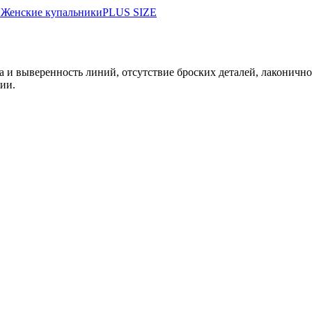
и
Женские купальники
PLUS SIZE
а и выверенность линий, отсутствие броских деталей, лаконичн
ии.