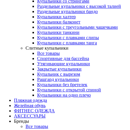
Купальники со стрингами
Раздельные купальники с высокой талией
Раздельные купальники бандо
Купальники халтер
Купальники балконет
Купальники с треугольными чашечками
Купальники танкини
Купальники с плавками слипы
Купальники с плавками танга
Слитные купальники
Все товары
Спортивные для бассейна
Утягивающие купальники
Закрытые купальники
Купальник с вырезом
Рашгард купальники
Купальники без бретелек
Купальники с открытой спиной
Купальники на одно плечо
Пляжная одежда
Желейная обувь
ФИТНЕС ОДЕЖДА
АКСЕССУАРЫ
Бренды
Все товары