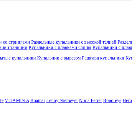
и со стрингами
Раздельные купальники с высокой талией
Раздел
ники танкини
Купальники с плавками слипы
Купальники с плав
рытые купальники
Купальник с вырезом
Рашгард купальники
Ку
fe
VITAMIN A
Boamar
Lenny Niemeyer
Nuria Ferrer
Bond-eye
Hero