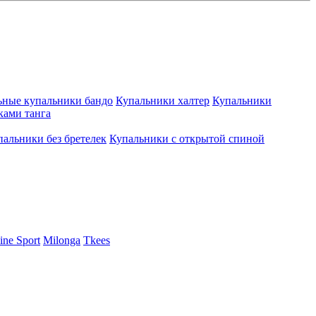
ьные купальники бандо
Купальники халтер
Купальники
ками танга
пальники без бретелек
Купальники с открытой спиной
ine Sport
Milonga
Tkees