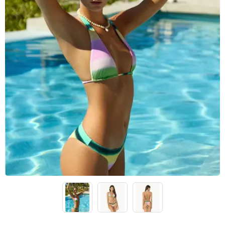
Lenny Niemeyer
Nuria Ferrer
Bond-eye
Heroine Sport
Milonga
Tkees