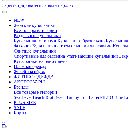
Зарегистрироваться
Забыли пароль?
NEW
Женские купальники
Все товары категории
Раздельные купальники
Купальники с топами
Купальники бразильяно
Купальник
балконет
Купальники с треугольными чашечками
Купаль
Слитные купальники
Спортивные для бассейна
Утягивающие купальники
Зак
Купальники на одно плечо
Пляжная одежда
Желейная обувь
ФИТНЕС ОДЕЖДА
АКСЕССУАРЫ
Бренды
Все товары категории
Sea Level
Beach Riot
Beach Bunny
Luli Fama
PILYQ
Blue Li
PLUS SIZE
SALE
Карты
0