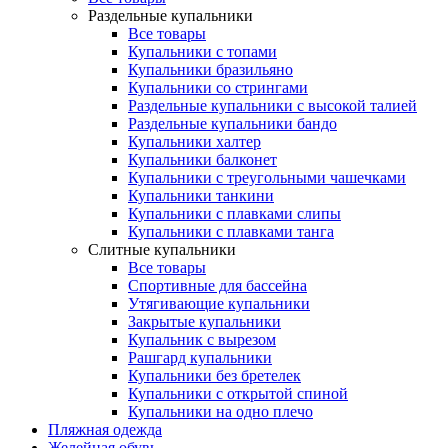
Раздельные купальники
Все товары
Купальники с топами
Купальники бразильяно
Купальники со стрингами
Раздельные купальники с высокой талией
Раздельные купальники бандо
Купальники халтер
Купальники балконет
Купальники с треугольными чашечками
Купальники танкини
Купальники с плавками слипы
Купальники с плавками танга
Слитные купальники
Все товары
Спортивные для бассейна
Утягивающие купальники
Закрытые купальники
Купальник с вырезом
Рашгард купальники
Купальники без бретелек
Купальники с открытой спиной
Купальники на одно плечо
Пляжная одежда
Желейная обувь