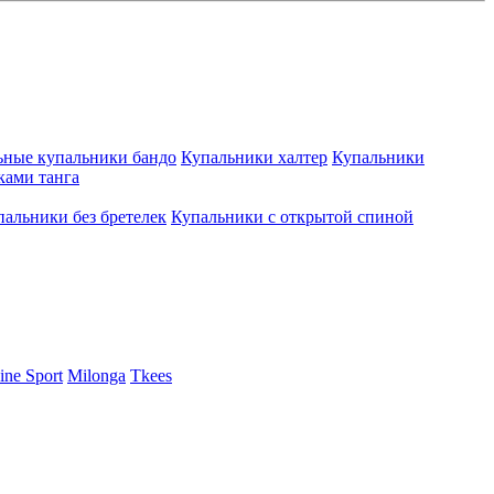
ьные купальники бандо
Купальники халтер
Купальники
ками танга
пальники без бретелек
Купальники с открытой спиной
ine Sport
Milonga
Tkees