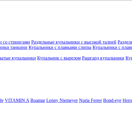
и со стрингами
Раздельные купальники с высокой талией
Раздел
ники танкини
Купальники с плавками слипы
Купальники с плав
рытые купальники
Купальник с вырезом
Рашгард купальники
Ку
fe
VITAMIN A
Boamar
Lenny Niemeyer
Nuria Ferrer
Bond-eye
Hero