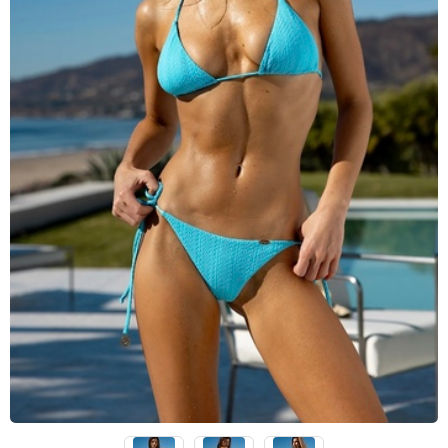
Lenny Niemeyer
Nuria Ferrer
Bond-eye
Heroine Sport
Milonga
Tkees