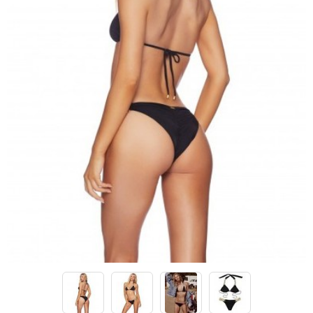
Lenny Niemeyer
Nuria Ferrer
Bond-eye
Heroine Sport
Milonga
Tkees