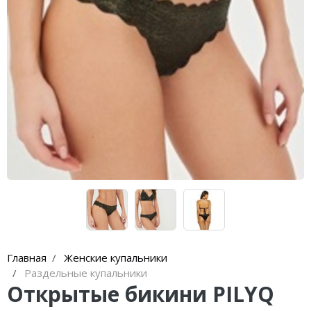
Lenny Niemeyer
Nuria Ferrer
Bond-eye
Heroine Sport
Milonga
Tkees
Главная
Женские купальники
Раздельные купальники
Открытые бикини PILYQ