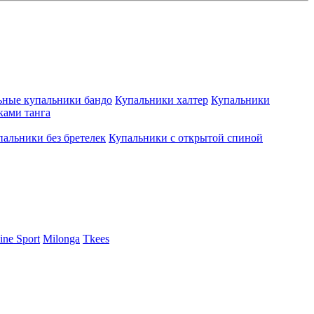
ьные купальники бандо
Купальники халтер
Купальники
ками танга
пальники без бретелек
Купальники с открытой спиной
ine Sport
Milonga
Tkees