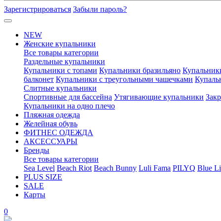
Зарегистрироваться
Забыли пароль?
NEW
Женские купальники
Все товары категории
Раздельные купальники
Купальники с топами
Купальники бразильяно
Купальник
балконет
Купальники с треугольными чашечками
Купаль
Слитные купальники
Спортивные для бассейна
Утягивающие купальники
Зак
Купальники на одно плечо
Пляжная одежда
Желейная обувь
ФИТНЕС ОДЕЖДА
АКСЕССУАРЫ
Бренды
Все товары категории
Sea Level
Beach Riot
Beach Bunny
Luli Fama
PILYQ
Blue Li
PLUS SIZE
SALE
Карты
0