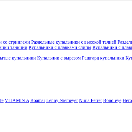
и со стрингами
Раздельные купальники с высокой талией
Раздел
ники танкини
Купальники с плавками слипы
Купальники с плав
рытые купальники
Купальник с вырезом
Рашгард купальники
Ку
fe
VITAMIN A
Boamar
Lenny Niemeyer
Nuria Ferrer
Bond-eye
Hero