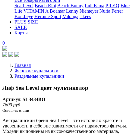
Все товары категории
Sea Level
Beach Riot
Beach Bunny
Luli Fama
PILYQ
Blue
Life
VITAMIN A
Boamar
Lenny Niemeyer
Nuria Ferrer
Bond-eye
Heroine Sport
Milonga
Tkees
PLUS SIZE
SALE
Карты
0
Главная
Женские купальники
Раздельные купальники
Лиф Sea Level цвет мультиколор
Артикул:
SL3434BO
7600 руб
Оставить отзыв
Австралийский бренд
Sea Level – это история о красоте и
уверенности в себе вне зависимости от параметров фигуры.
Модели выполнены из высококачественного материала,