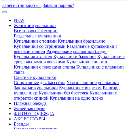
Зарегистрироваться
Забыли пароль?
NEW
Женские купальники
Все товары категории
Раздельные купальники
Купальники с топами
Купальники бразильяно
Купальники со стрингами
Раздельные купальники с
высокой талией
Раздельные купальники бандо
Купальники халтер
Купальники балконет
Купальники с
треугольными чашечками
Купальники танкини
Купальники с плавками слипы
Купальники с плавками
танга
Слитные купальники
Спортивные для бассейна
Утягивающие купальники
Закрытые купальники
Купальник с вырезом
Рашгард
купальники
Купальники без бретелек
Купальники с
открытой спиной
Купальники на одно плечо
Пляжная одежда
Желейная обувь
ФИТНЕС ОДЕЖДА
АКСЕССУАРЫ
Бренды