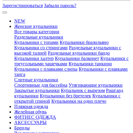
Зарегистрироваться
Забыли пароль?
NEW
Женские купальники
Все товары категории
Раздельные купальники
Купальники с топами
Купальники бразильяно
Купальники со стрингами
Раздельные купальники с
высокой талией
Раздельные купальники бандо
Купальники халтер
Купальники балконет
Купальники с
треугольными чашечками
Купальники танкини
Купальники с плавками слипы
Купальники с плавками
танга
Слитные купальники
Спортивные для бассейна
Утягивающие купальники
Закрытые купальники
Купальник с вырезом
Рашгард
купальники
Купальники без бретелек
Купальники с
открытой спиной
Купальники на одно плечо
Пляжная одежда
Желейная обувь
ФИТНЕС ОДЕЖДА
АКСЕССУАРЫ
Бренды