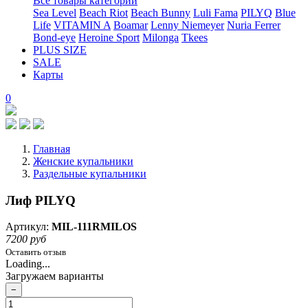
Все товары категории
Sea Level
Beach Riot
Beach Bunny
Luli Fama
PILYQ
Blue
Life
VITAMIN A
Boamar
Lenny Niemeyer
Nuria Ferrer
Bond-eye
Heroine Sport
Milonga
Tkees
PLUS SIZE
SALE
Карты
0
Главная
Женские купальники
Раздельные купальники
Лиф PILYQ
Артикул:
MIL-111RMILOS
7200 руб
Оставить отзыв
Loading...
Загружаем варианты
−