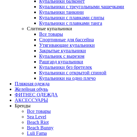
Купальники балконет
Купальники с треугольными чашечками
Купальники танкини
Купальники с плавками слипы
Купальники с плавками танга
Слитные купальники
Все товары
Спортивные для бассейна
Утягивающие купальники
Закрытые купальники
Купальник с вырезом
Рашгард купальники
Купальники без бретелек
Купальники с открытой спиной
Купальники на одно плечо
Пляжная одежда
Желейная обувь
ФИТНЕС ОДЕЖДА
АКСЕССУАРЫ
Бренды
Все товары
Sea Level
Beach Riot
Beach Bunny
Luli Fama