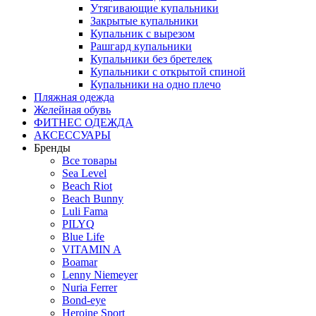
Утягивающие купальники
Закрытые купальники
Купальник с вырезом
Рашгард купальники
Купальники без бретелек
Купальники с открытой спиной
Купальники на одно плечо
Пляжная одежда
Желейная обувь
ФИТНЕС ОДЕЖДА
АКСЕССУАРЫ
Бренды
Все товары
Sea Level
Beach Riot
Beach Bunny
Luli Fama
PILYQ
Blue Life
VITAMIN A
Boamar
Lenny Niemeyer
Nuria Ferrer
Bond-eye
Heroine Sport