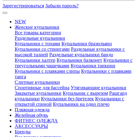
Зарегистрироваться
Забыли пароль?
NEW
Женские купальники
Все товары категории
Раздельные купальники
Купальники с топами
Купальники бразильяно
Купальники со стрингами
Раздельные купальники с
высокой талией
Раздельные купальники бандо
Купальники халтер
Купальники балконет
Купальники с
треугольными чашечками
Купальники танкини
Купальники с плавками слипы
Купальники с плавками
танга
Слитные купальники
Спортивные для бассейна
Утягивающие купальники
Закрытые купальники
Купальник с вырезом
Рашгард
купальники
Купальники без бретелек
Купальники с
открытой спиной
Купальники на одно плечо
Пляжная одежда
Желейная обувь
ФИТНЕС ОДЕЖДА
АКСЕССУАРЫ
Бренды