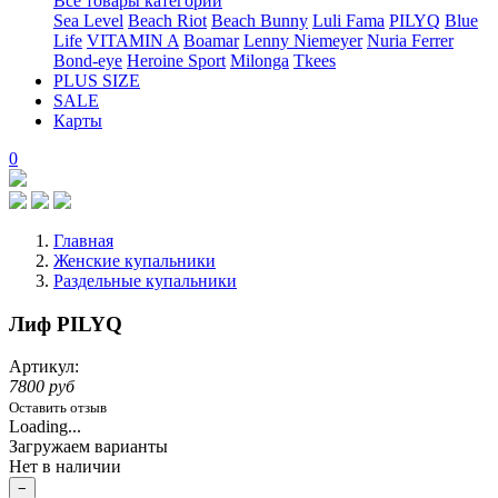
Все товары категории
Sea Level
Beach Riot
Beach Bunny
Luli Fama
PILYQ
Blue
Life
VITAMIN A
Boamar
Lenny Niemeyer
Nuria Ferrer
Bond-eye
Heroine Sport
Milonga
Tkees
PLUS SIZE
SALE
Карты
0
Главная
Женские купальники
Раздельные купальники
Лиф PILYQ
Артикул:
7800 руб
Оставить отзыв
Loading...
Загружаем варианты
Нет в наличии
−