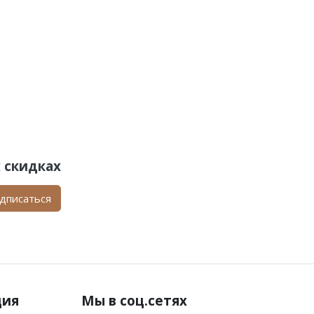
 скидках
дписаться
ция
Мы в соц.сетях