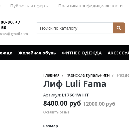
в
Публичная оферта
Политика конфидициальности
-00-90, +7
-50
rocus@gmail.com
дежда
Желейная обувь
ФИТНЕС ОДЕЖДА
АКСЕССУ
Главная
Женские купальники
Разд
Лиф Luli Fama
Артикул:
L17601WHIT
8400.00 руб
12000.00 руб
Оставить отзыв
Размер