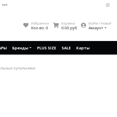
Избранное
Корзина
Войти / Новый
Кол-во:
0
0.00 руб
Аккаунт
АРЫ
Бренды
PLUS SIZE
SALE
Карты
ельные купальники