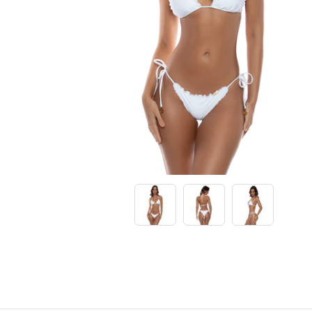
Lenny Niemeyer
Nuria Ferrer
Bond-eye
Heroine Sport
Milonga
Tkees