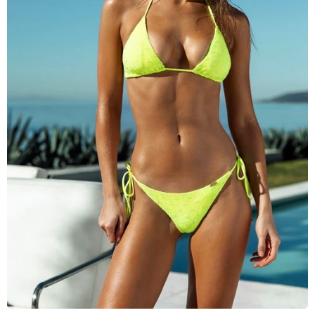
Lenny Niemeyer
Nuria Ferrer
Bond-eye
Heroine Sport
Milonga
Tkees