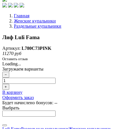
Главная
Женские купальники
Раздельные купальники
Лиф Luli Fama
Артикул:
L780C73PINK
11270 руб
Оставить отзыв
Loading...
Загружаем варианты
−
+
В корзину
Оформить заказ
Будет начислено бонусов:
--
Выбрать
Luli Fama
Раздельные купальники
Женские купальники