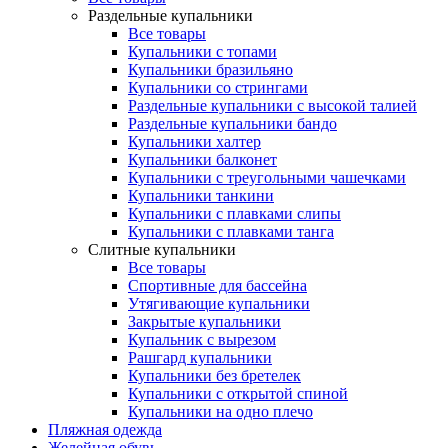
Раздельные купальники
Все товары
Купальники с топами
Купальники бразильяно
Купальники со стрингами
Раздельные купальники с высокой талией
Раздельные купальники бандо
Купальники халтер
Купальники балконет
Купальники с треугольными чашечками
Купальники танкини
Купальники с плавками слипы
Купальники с плавками танга
Слитные купальники
Все товары
Спортивные для бассейна
Утягивающие купальники
Закрытые купальники
Купальник с вырезом
Рашгард купальники
Купальники без бретелек
Купальники с открытой спиной
Купальники на одно плечо
Пляжная одежда
Желейная обувь