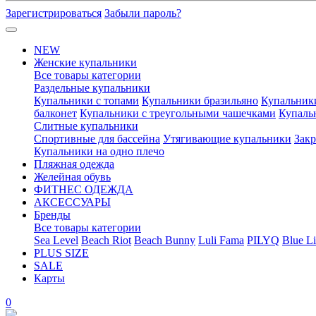
Зарегистрироваться
Забыли пароль?
NEW
Женские купальники
Все товары категории
Раздельные купальники
Купальники с топами
Купальники бразильяно
Купальник
балконет
Купальники с треугольными чашечками
Купаль
Слитные купальники
Спортивные для бассейна
Утягивающие купальники
Зак
Купальники на одно плечо
Пляжная одежда
Желейная обувь
ФИТНЕС ОДЕЖДА
АКСЕССУАРЫ
Бренды
Все товары категории
Sea Level
Beach Riot
Beach Bunny
Luli Fama
PILYQ
Blue Li
PLUS SIZE
SALE
Карты
0