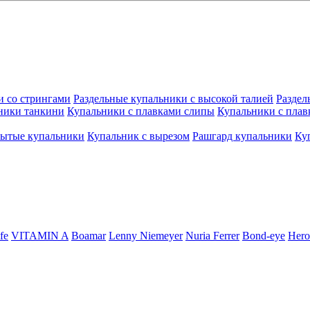
и со стрингами
Раздельные купальники с высокой талией
Раздел
ники танкини
Купальники с плавками слипы
Купальники с плав
рытые купальники
Купальник с вырезом
Рашгард купальники
Ку
fe
VITAMIN A
Boamar
Lenny Niemeyer
Nuria Ferrer
Bond-eye
Hero