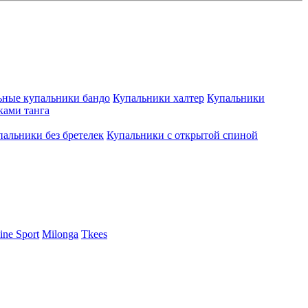
ьные купальники бандо
Купальники халтер
Купальники
ками танга
пальники без бретелек
Купальники с открытой спиной
ine Sport
Milonga
Tkees