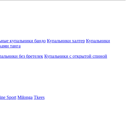
ьные купальники бандо
Купальники халтер
Купальники
ками танга
пальники без бретелек
Купальники с открытой спиной
ine Sport
Milonga
Tkees