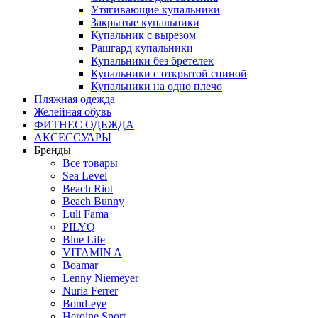
Утягивающие купальники
Закрытые купальники
Купальник с вырезом
Рашгард купальники
Купальники без бретелек
Купальники с открытой спиной
Купальники на одно плечо
Пляжная одежда
Желейная обувь
ФИТНЕС ОДЕЖДА
АКСЕССУАРЫ
Бренды
Все товары
Sea Level
Beach Riot
Beach Bunny
Luli Fama
PILYQ
Blue Life
VITAMIN A
Boamar
Lenny Niemeyer
Nuria Ferrer
Bond-eye
Heroine Sport