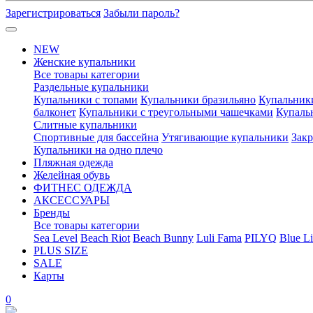
Зарегистрироваться
Забыли пароль?
NEW
Женские купальники
Все товары категории
Раздельные купальники
Купальники с топами
Купальники бразильяно
Купальник
балконет
Купальники с треугольными чашечками
Купаль
Слитные купальники
Спортивные для бассейна
Утягивающие купальники
Зак
Купальники на одно плечо
Пляжная одежда
Желейная обувь
ФИТНЕС ОДЕЖДА
АКСЕССУАРЫ
Бренды
Все товары категории
Sea Level
Beach Riot
Beach Bunny
Luli Fama
PILYQ
Blue Li
PLUS SIZE
SALE
Карты
0