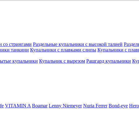
и со стрингами
Раздельные купальники с высокой талией
Раздел
ники танкини
Купальники с плавками слипы
Купальники с плав
рытые купальники
Купальник с вырезом
Рашгард купальники
Ку
fe
VITAMIN A
Boamar
Lenny Niemeyer
Nuria Ferrer
Bond-eye
Hero