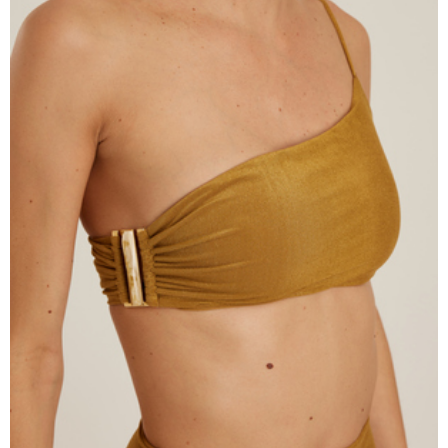
Lenny Niemeyer
Nuria Ferrer
Bond-eye
Heroine Sport
Milonga
Tkees