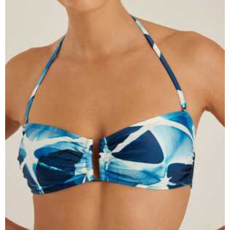
Lenny Niemeyer
Nuria Ferrer
Bond-eye
Heroine Sport
Milonga
Tkees