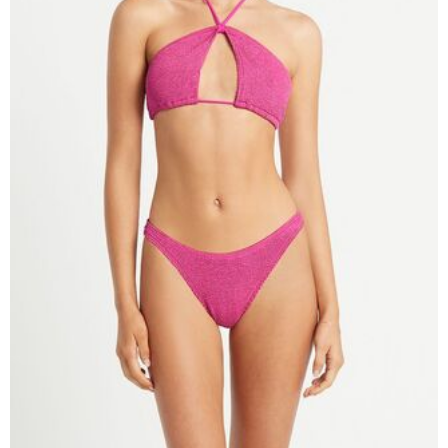
Lenny Niemeyer
Nuria Ferrer
Bond-eye
Heroine Sport
Milonga
Tkees