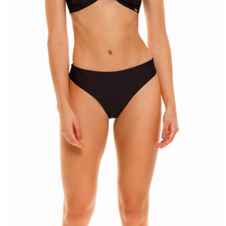
Lenny Niemeyer
Nuria Ferrer
Bond-eye
Heroine Sport
Milonga
Tkees