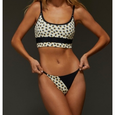
Lenny Niemeyer
Nuria Ferrer
Bond-eye
Heroine Sport
Milonga
Tkees