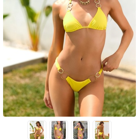
Lenny Niemeyer
Nuria Ferrer
Bond-eye
Heroine Sport
Milonga
Tkees