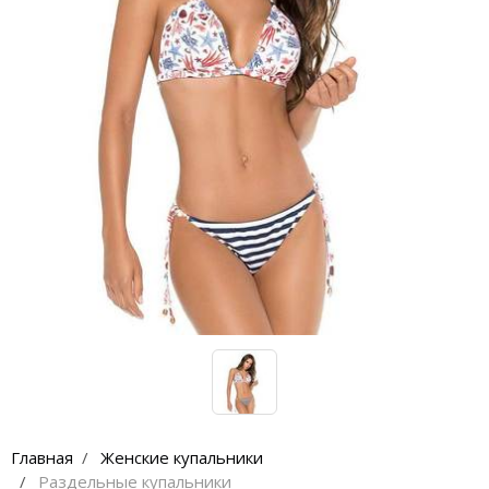
Lenny Niemeyer
Nuria Ferrer
Bond-eye
Heroine Sport
Milonga
Tkees
Главная
Женские купальники
Раздельные купальники