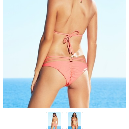
Lenny Niemeyer
Nuria Ferrer
Bond-eye
Heroine Sport
Milonga
Tkees