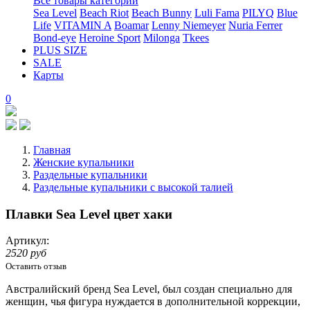
Все товары категории
Sea Level
Beach Riot
Beach Bunny
Luli Fama
PILYQ
Blue
Life
VITAMIN A
Boamar
Lenny Niemeyer
Nuria Ferrer
Bond-eye
Heroine Sport
Milonga
Tkees
PLUS SIZE
SALE
Карты
0
Главная
Женские купальники
Раздельные купальники
Раздельные купальники с высокой талией
Плавки Sea Level цвет хаки
Артикул:
2520 руб
Оставить отзыв
Австралийский бренд Sea Level, был создан специально для
женщин, чья фигура нуждается в дополнительной коррекции,