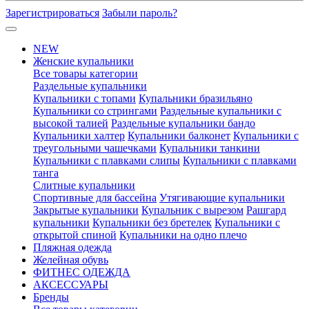
Зарегистрироваться
Забыли пароль?
NEW
Женские купальники
Все товары категории
Раздельные купальники
Купальники с топами
Купальники бразильяно
Купальники со стрингами
Раздельные купальники с
высокой талией
Раздельные купальники бандо
Купальники халтер
Купальники балконет
Купальники с
треугольными чашечками
Купальники танкини
Купальники с плавками слипы
Купальники с плавками
танга
Слитные купальники
Спортивные для бассейна
Утягивающие купальники
Закрытые купальники
Купальник с вырезом
Рашгард
купальники
Купальники без бретелек
Купальники с
открытой спиной
Купальники на одно плечо
Пляжная одежда
Желейная обувь
ФИТНЕС ОДЕЖДА
АКСЕССУАРЫ
Бренды