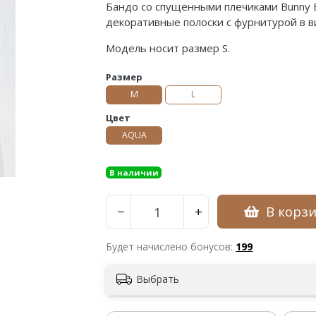
Бандо со спущенными плечиками Bunny B
декоративные полоски с фурнитурой в ви
Модель носит размер S.
Размер
M
L
Цвет
AQUA
В наличии
В корз
−
+
Будет начислено бонусов:
199
Выбрать