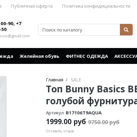
в
Публичная оферта
Политика конфидициальности
-00-90, +7
-50
rocus@gmail.com
дежда
Желейная обувь
ФИТНЕС ОДЕЖДА
АКСЕССУ
Главная
SALE
Топ Bunny Basics 
голубой фурнитур
Артикул:
B17106T9AQUA
1999.00 руб
9750.00 руб
Оставить отзыв