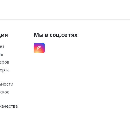
ция
Мы в соц.сетях
ет
зь
еров
ерта
ьности
ское
качества