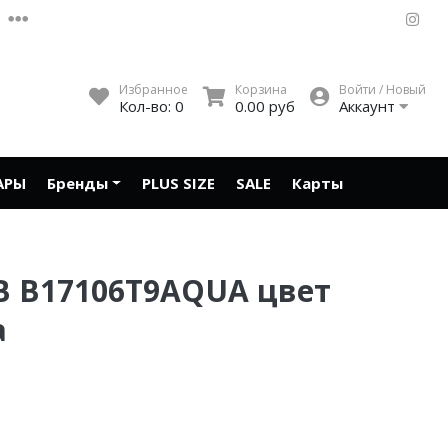
Избранное
Корзина
Войти / Новый
Кол-во:
0
0.00 руб
Аккаунт
АРЫ
Бренды
PLUS SIZE
SALE
Карты
BB B17106T9AQUA цвет
а