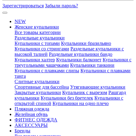
Зарегистрироваться
Забыли пароль?
NEW
Женские купальники
Все товары категории
Раздельные купальники
Купальники с топами
Купальники бразильяно
Купальники со стрингами
Раздельные купальники с
высокой талией
Раздельные купальники бандо
Купальники халтер
Купальники балконет
Купальники с
треугольными чашечками
Купальники танкини
Купальники с плавками слипы
Купальники с плавками
танга
Слитные купальники
Спортивные для бассейна
Утягивающие купальники
Закрытые купальники
Купальник с вырезом
Рашгард
купальники
Купальники без бретелек
Купальники с
открытой спиной
Купальники на одно плечо
Пляжная одежда
Желейная обувь
ФИТНЕС ОДЕЖДА
АКСЕССУАРЫ
Бренды