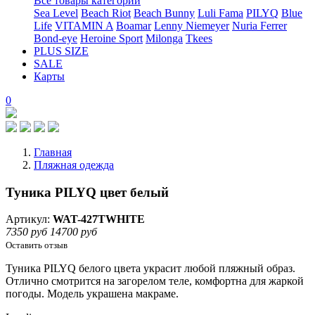
Все товары категории
Sea Level
Beach Riot
Beach Bunny
Luli Fama
PILYQ
Blue
Life
VITAMIN A
Boamar
Lenny Niemeyer
Nuria Ferrer
Bond-eye
Heroine Sport
Milonga
Tkees
PLUS SIZE
SALE
Карты
0
Главная
Пляжная одежда
Туника PILYQ цвет белый
Артикул:
WAT-427TWHITE
7350 руб
14700 руб
Оставить отзыв
Туника PILYQ белого цвета украсит любой пляжный образ.
Отлично смотрится на загорелом теле, комфортна для жаркой
погоды. Модель украшена макраме.