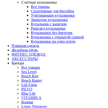
Слитные купальники
Все товары
Спортивные для бассейна
Утягивающие купальники
Закрытые купальники
Купальник с вырезом
Рашгард купальники
Купальники без бретелек
Купальники с открытой спиной
Купальники на одно плечо
Пляжная одежда
Желейная обувь
ФИТНЕС ОДЕЖДА
АКСЕССУАРЫ
Бренды
Все товары
Sea Level
Beach Riot
Beach Bunny
Luli Fama
PILYQ
Blue Life
VITAMIN A
Boamar
Lenny Niemeyer