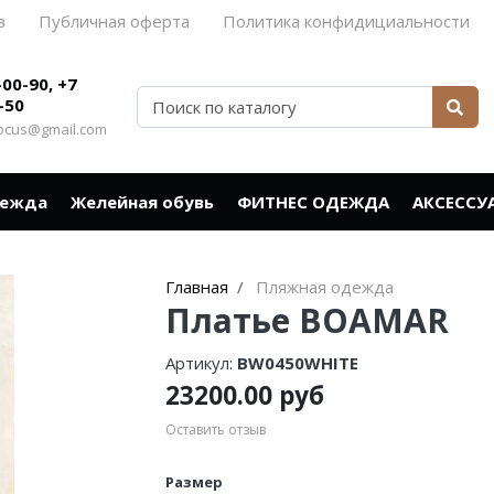
в
Публичная оферта
Политика конфидициальности
-00-90, +7
-50
rocus@gmail.com
дежда
Желейная обувь
ФИТНЕС ОДЕЖДА
АКСЕССУ
Главная
Пляжная одежда
Платье BOAMAR
Артикул:
BW0450WHITE
23200.00 руб
Оставить отзыв
Размер