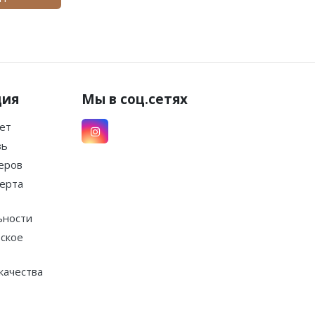
ция
Мы в соц.сетях
ет
зь
еров
ерта
ьности
ское
качества