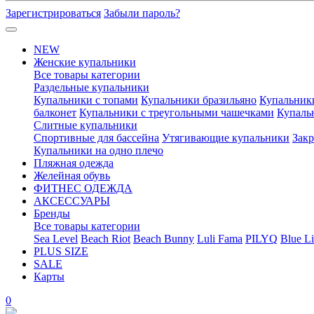
Зарегистрироваться
Забыли пароль?
NEW
Женские купальники
Все товары категории
Раздельные купальники
Купальники с топами
Купальники бразильяно
Купальник
балконет
Купальники с треугольными чашечками
Купаль
Слитные купальники
Спортивные для бассейна
Утягивающие купальники
Зак
Купальники на одно плечо
Пляжная одежда
Желейная обувь
ФИТНЕС ОДЕЖДА
АКСЕССУАРЫ
Бренды
Все товары категории
Sea Level
Beach Riot
Beach Bunny
Luli Fama
PILYQ
Blue Li
PLUS SIZE
SALE
Карты
0