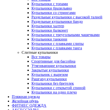
Купальники с топами
Купальники бразильяно
Купальники со стрингами
Раздельные купальники с высокой талией
Раздельные купальники бандо
Купальники халтер
Купальники балконет
Купальники с треугольными чашечками
Купальники танкини
Купальники с плавками слипы
Купальники с плавками танга
Слитные купальники
Все товары
Спортивные для бассейна
Утягивающие купальники
Закрытые купальники
Купальник с вырезом
Рашгард купальники
Купальники без бретелек
Купальники с открытой спиной
Купальники на одно плечо
Пляжная одежда
Желейная обувь
ФИТНЕС ОДЕЖДА
АКСЕССУАРЫ