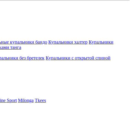
ьные купальники бандо
Купальники халтер
Купальники
ками танга
пальники без бретелек
Купальники с открытой спиной
ine Sport
Milonga
Tkees