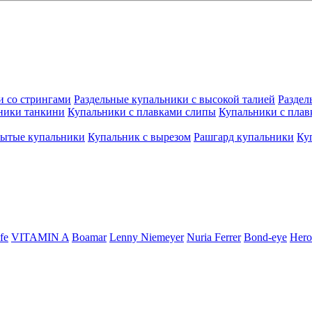
и со стрингами
Раздельные купальники с высокой талией
Раздел
ники танкини
Купальники с плавками слипы
Купальники с плав
рытые купальники
Купальник с вырезом
Рашгард купальники
Ку
fe
VITAMIN A
Boamar
Lenny Niemeyer
Nuria Ferrer
Bond-eye
Hero