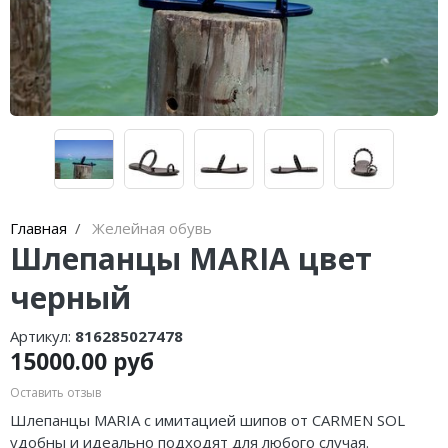
Lenny Niemeyer
чашечками
Nuria Ferrer
Купальники танкини
Bond-eye
Купальники с плавками слипы
Heroine Sport
Купальники с плавками танга
Milonga
Tkees
Главная
Желейная обувь
Шлепанцы MARIA цвет
черный
Артикул:
816285027478
15000.00 руб
Оставить отзыв
Шлепанцы MARIA с имитацией шипов от CARMEN SOL
удобны и идеально подходят для любого случая.