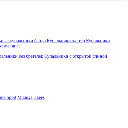
ьные купальники бандо
Купальники халтер
Купальники
ками танга
пальники без бретелек
Купальники с открытой спиной
ine Sport
Milonga
Tkees