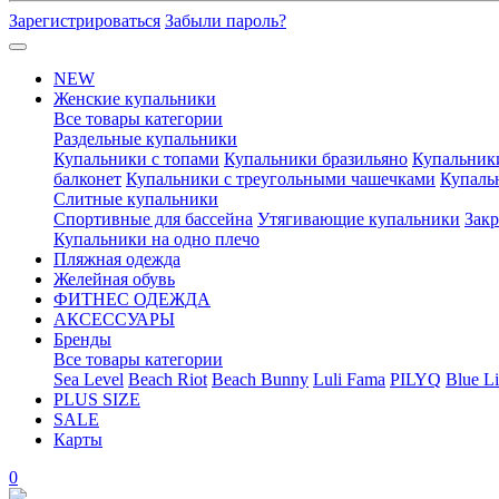
Зарегистрироваться
Забыли пароль?
NEW
Женские купальники
Все товары категории
Раздельные купальники
Купальники с топами
Купальники бразильяно
Купальник
балконет
Купальники с треугольными чашечками
Купаль
Слитные купальники
Спортивные для бассейна
Утягивающие купальники
Зак
Купальники на одно плечо
Пляжная одежда
Желейная обувь
ФИТНЕС ОДЕЖДА
АКСЕССУАРЫ
Бренды
Все товары категории
Sea Level
Beach Riot
Beach Bunny
Luli Fama
PILYQ
Blue Li
PLUS SIZE
SALE
Карты
0