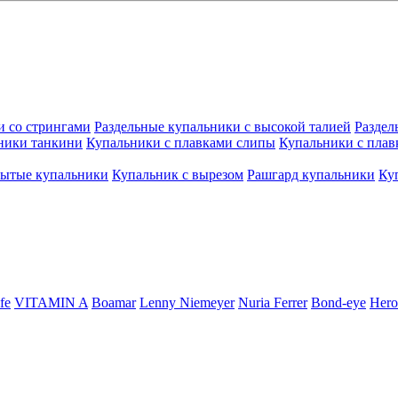
и со стрингами
Раздельные купальники с высокой талией
Раздел
ники танкини
Купальники с плавками слипы
Купальники с плав
рытые купальники
Купальник с вырезом
Рашгард купальники
Ку
fe
VITAMIN A
Boamar
Lenny Niemeyer
Nuria Ferrer
Bond-eye
Hero