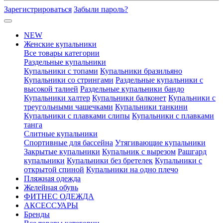
Зарегистрироваться
Забыли пароль?
NEW
Женские купальники
Все товары категории
Раздельные купальники
Купальники с топами
Купальники бразильяно
Купальники со стрингами
Раздельные купальники с
высокой талией
Раздельные купальники бандо
Купальники халтер
Купальники балконет
Купальники с
треугольными чашечками
Купальники танкини
Купальники с плавками слипы
Купальники с плавками
танга
Слитные купальники
Спортивные для бассейна
Утягивающие купальники
Закрытые купальники
Купальник с вырезом
Рашгард
купальники
Купальники без бретелек
Купальники с
открытой спиной
Купальники на одно плечо
Пляжная одежда
Желейная обувь
ФИТНЕС ОДЕЖДА
АКСЕССУАРЫ
Бренды